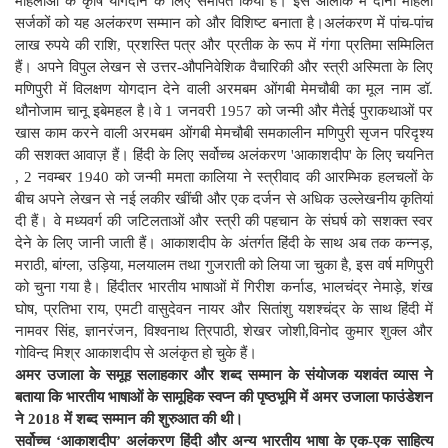
महिलाओं के कृषि योगदान के लिए समर्पित किया है। इस आलोक में दोनों महिला
सर्जकों को यह अलंकरण सम्मान को और विशिष्ट बनाता है।अलंकरण में पांच-पांच
लाख रुपये की राशि, प्रशस्ति पत्र और प्रतीक के रूप में गंगा प्रतिमा सम्मिलित
हैं। अपने विपुल लेखन से उत्तर-औपनिवेशिक वैचारिकी और स्त्री अस्मिता के लिए
मणिपुरी में विलक्षण योगदान देने वाली अरमबम ओंगबी मेमचौबी का मूल नाम डॉ.
थौनोजाम चानू इबेमहल है।वे 1 जनवरी 1957 को जन्मी और मैतेई पुराकथाओं पर
खास काम करने वाली अरमबम ओंगबी मेमचौबी समकालीन मणिपुरी सृजन परिदृश्य
की सशक्त आवाज़ हैं। हिंदी के लिए सर्वोच्च अलंकरण 'आकाशदीप' के लिए चयनित
, 2 नवम्बर 1940 को जन्मी ममता कालिया ने स्त्रीवाद की आरम्भिक हलचलों के
बीच अपने लेखन से नई लकीर खींची और एक दर्जन से अधिक उल्लेखनीय कृतियां
दी हैं। वे मध्यवर्ग की जटिलताओं और स्त्री की पहचान के संघर्ष को सशक्त स्वर
देने के लिए जानी जाती हैं। आकाशदीप के अंतर्गत हिंदी के साथ अब तक कन्नड़,
मराठी, बांग्ला, उड़िया, मलयालम तथा गुजराती को लिया जा चुका है, इस वर्ष मणिपुरी
को चुना गया है। हिंदीतर भारतीय भाषाओं में गिरीश कर्नाड, भालचंद्र नेमाड़े, शंख
घोष, प्रतिभा राय, एमटी वासुदेवन नायर और सितांशु यशश्चंद्र के साथ हिंदी में
नामवर सिंह, ज्ञानरंजन, विश्वनाथ त्रिपाठी, शेखर जोशी,विनोद कुमार शुक्ल और
गोविन्द मिश्र आकाशदीप से अलंकृत हो चुके हैं।
अमर उजाला के समूह सलाहकार और शब्द सम्मान के संयोजक यशवंत व्यास ने
बताया कि भारतीय भाषाओं के सामूहिक स्वप्न की पृष्ठभूमि में अमर उजाला फाउंडेशन
ने 2018 में शब्द सम्मान की शुरुआत की थी।
सर्वोच्च ‘आकाशदीप’ अलंकरण हिंदी और अन्य भारतीय भाषा के एक-एक साहित्य